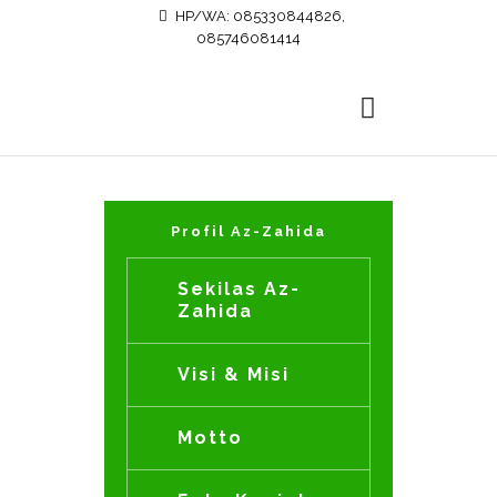
HP/WA: 085330844826,
085746081414
Profil Az-Zahida
Sekilas Az-
Zahida
Visi & Misi
Motto